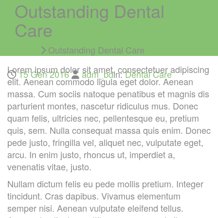
Outstanding Dental
Care
Home
Outstanding Dental Care
Lorem ipsum dolor sit amet, consectetuer adipiscing
15 Gen 2016
adm_bd
in:
Dental Care
elit. Aenean commodo ligula eget dolor. Aenean
massa. Cum sociis natoque penatibus et magnis dis
parturient montes, nascetur ridiculus mus. Donec
quam felis, ultricies nec, pellentesque eu, pretium
quis, sem. Nulla consequat massa quis enim. Donec
pede justo, fringilla vel, aliquet nec, vulputate eget,
arcu. In enim justo, rhoncus ut, imperdiet a,
venenatis vitae, justo.
Nullam dictum felis eu pede mollis pretium. Integer
tincidunt. Cras dapibus. Vivamus elementum
semper nisi. Aenean vulputate eleifend tellus.