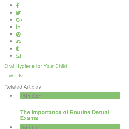
Navigazione
Oral Hygiene for Your Child
articoli
adm_bd
Related Articles
15th
Gen
The Importance of Routine Dental
Exams
15th
Gen