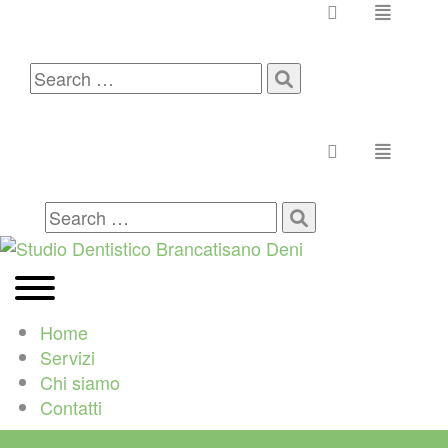
Toggle n
Search
for:
Toggle n
Search
for:
Home
Servizi
Chi siamo
Contatti