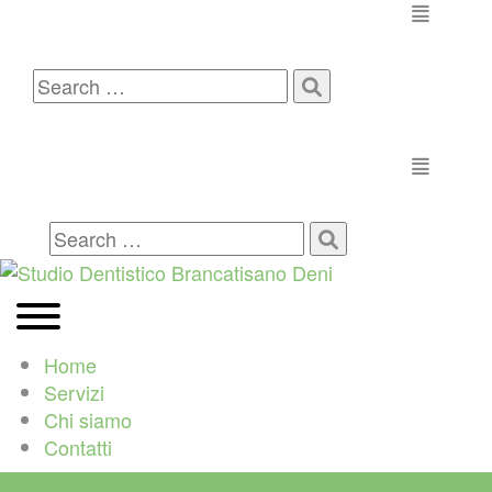
Toggle n
Search
for:
Toggle n
Search
for:
Home
Servizi
Chi siamo
Contatti